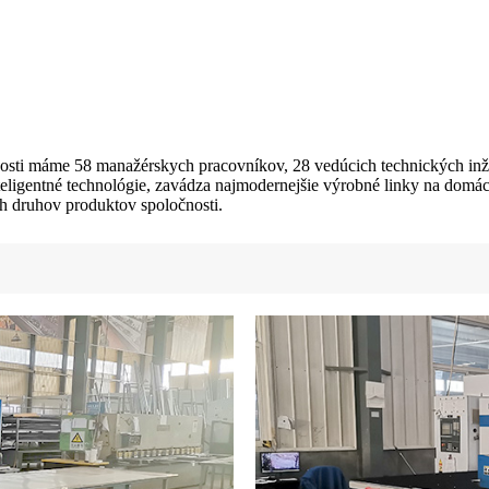
snosti máme 58 manažérskych pracovníkov, 28 vedúcich technických in
 inteligentné technológie, zavádza najmodernejšie výrobné linky na d
ch druhov produktov spoločnosti.
čky