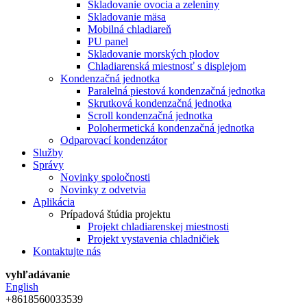
Skladovanie ovocia a zeleniny
Skladovanie mäsa
Mobilná chladiareň
PU panel
Skladovanie morských plodov
Chladiarenská miestnosť s displejom
Kondenzačná jednotka
Paralelná piestová kondenzačná jednotka
Skrutková kondenzačná jednotka
Scroll kondenzačná jednotka
Polohermetická kondenzačná jednotka
Odparovací kondenzátor
Služby
Správy
Novinky spoločnosti
Novinky z odvetvia
Aplikácia
Prípadová štúdia projektu
Projekt chladiarenskej miestnosti
Projekt vystavenia chladničiek
Kontaktujte nás
vyhľadávanie
English
+8618560033539