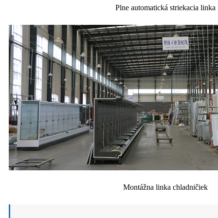
Plne automatická striekacia linka
Montážna linka chladničiek
Výrobná linka na panely pre chladiarne