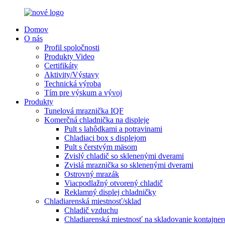
Domov
O nás
Profil spoločnosti
Produkty Video
Certifikáty
Aktivity/Výstavy
Technická výroba
Tím pre výskum a vývoj
Produkty
Tunelová mraznička IQF
Komerčná chladnička na displeje
Pult s lahôdkami a potravinami
Chladiaci box s displejom
Pult s čerstvým mäsom
Zvislý chladič so sklenenými dverami
Zvislá mraznička so sklenenými dverami
Ostrovný mrazák
Viacpodlažný otvorený chladič
Reklamný displej chladničky
Chladiarenská miestnosť/sklad
Chladič vzduchu
Chladiarenská miestnosť na skladovanie kontajner