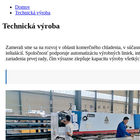
Domov
Technická výroba
Technická výroba
Zamerali sme sa na rozvoj v oblasti komerčného chladenia, v súča
inštalácií. Spoločnosť podporuje automatizáciu výrobných liniek,
zariadenia prvej rady, čím výrazne zlepšuje kapacitu výroby všetký
Výrobné zariadenia na chladničky a mrazni